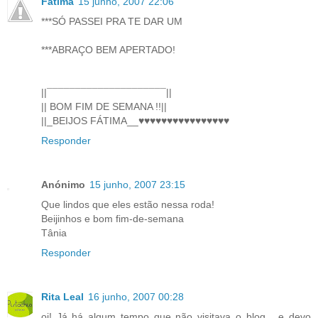
Fátima
15 junho, 2007 22:06
***SÓ PASSEI PRA TE DAR UM
***ABRAÇO BEM APERTADO!
||¯¯¯¯¯¯¯¯¯¯¯¯¯¯¯¯¯¯¯¯¯||
|| BOM FIM DE SEMANA !!||
||_BEIJOS FÁTIMA__♥♥♥♥♥♥♥♥♥♥♥♥♥♥♥♥
Responder
Anónimo
15 junho, 2007 23:15
Que lindos que eles estão nessa roda!
Beijinhos e bom fim-de-semana
Tânia
Responder
Rita Leal
16 junho, 2007 00:28
oi! Já há algum tempo que não visitava o blog... e devo