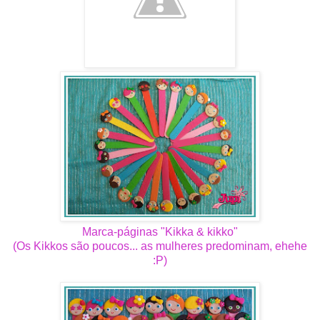
Marca-páginas "Kikka & kikko"
(Os Kikkos são poucos... as mulheres predominam, ehehe
:P)