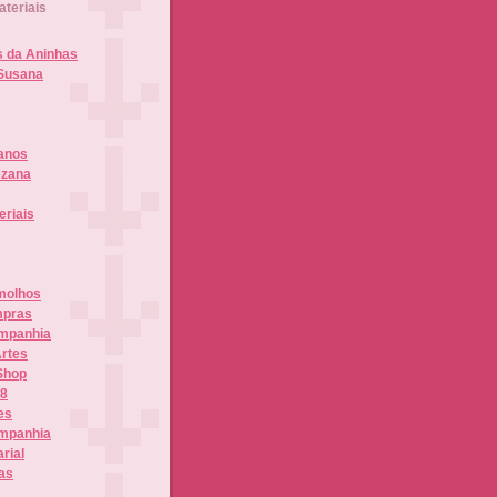
teriais
s da Aninhas
Susana
anos
ezana
eriais
molhos
mpras
ompanhia
Artes
Shop
08
es
ompanhia
rial
as