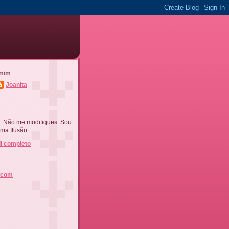
 mim
Joanita
. Não me modifiques. Sou
ma Ilusão.
il completo
l.com