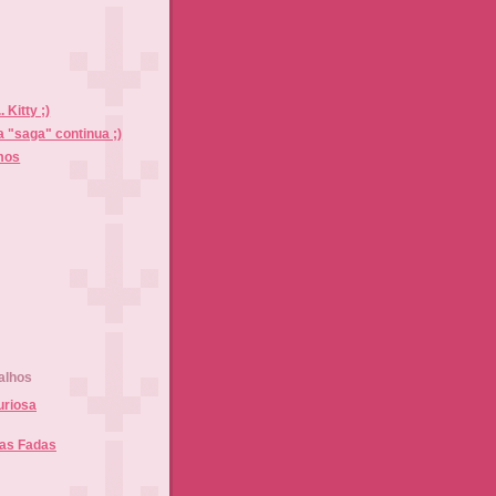
... Kitty ;)
. a "saga" continua ;)
mos
)
alhos
uriosa
das Fadas