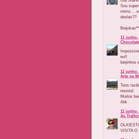
Ola Joanita
Sou super 
mimo.....e
deslas??
Beijokas**
11 junho,
Chocolat
Impossível
eu!!
beijinhos
11 junho,
Arte na 
Tens razão
resista!
Muitos bei
Alik
11 junho,
As Tralhi
OLA!EST
VISITA O