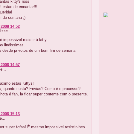
ntas kitty's rsss
! estao de encantar!!!
querida!
im de semana ;)
 2008 14:52
isse...
é impossivel resistir á kitty.
s lindissimas.
 e desde já votos de um bom fim de semana,
 2008 14:57
e...
áximo estas Kittys!
, quanto custa? Envias? Como é o processo?
lhota é fan, ia ficar super contente com o presente.
 2008 15:13
e...
er super fofas! É mesmo impossivel resistir-lhes