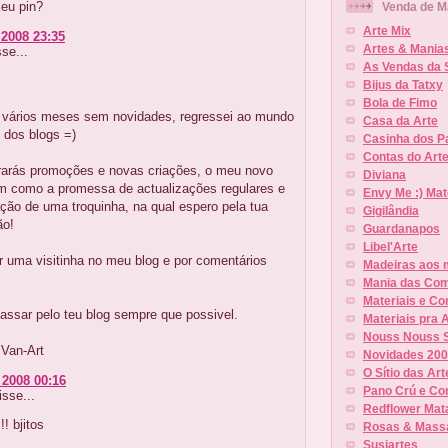
eu pin?
Venda de Ma
Arte Mix
 2008 23:35
Artes & Mania
se...
As Vendas da 
Bijus da Tatxy
Bola de Fimo
 vários meses sem novidades, regressei ao mundo
Casa da Arte
 dos blogs =)
Casinha dos P
Contas do Art
rarás promoções e novas criações, o meu novo
Diviana
im como a promessa de actualizações regulares e
Envy Me :) Mat
ção de uma troquinha, na qual espero pela tua
Gigilândia
ão!
Guardanapos
Libel'Arte
r uma visitinha no meu blog e por comentários
Madeiras aos 
Mania das Co
Materiais e C
assar pelo teu blog sempre que possivel.
Materiais pra 
Nouss Nouss 
 Van-Art
Novidades 20
O Sítio das Art
 2008 00:16
Pano Crú e C
sse...
Redflower Mata
!! bjitos
Rosas & Mass
Susiartes