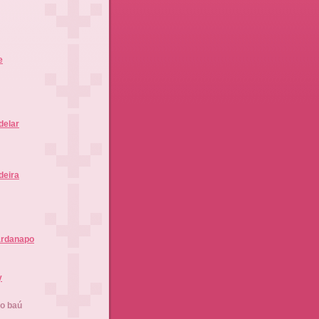
e
delar
deira
ardanapo
y
no baú