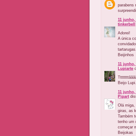
parabens 
surpreendi
11 junho,
tinkerbell
Adorei!
A única co
convidado
tartarugas
Beijinhos
11 junho,
Lupiarte
d
Ttttttttãã
Beijo Lupi
11 junho,
Pipart
dis
Olá miga, 
giras, as 
Também te
tenho um 
começar ma
Beijokas