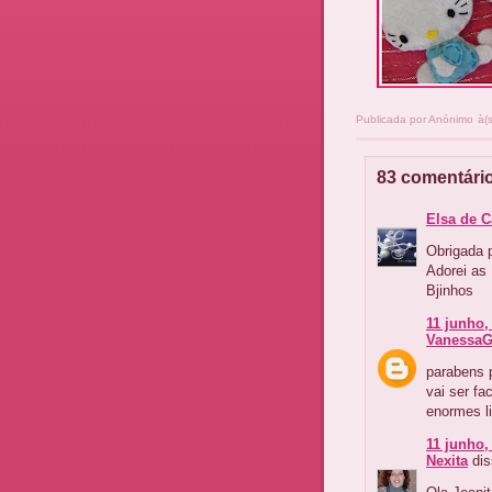
Publicada por
Anónimo
à(
83 comentári
Elsa de C
Obrigada p
Adorei as 
Bjinhos
11 junho,
VanessaG
parabens 
vai ser fa
enormes li
11 junho,
Nexita
dis