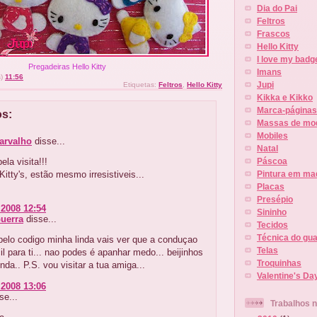
Dia do Pai
Feltros
Frascos
Hello Kitty
I love my badg
Pregadeiras Hello Kitty
Imans
s)
11:56
Jupi
Etiquetas:
Feltros
,
Hello Kitty
Kikka e Kikko
Marca-páginas
os:
Massas de mo
Mobiles
arvalho
disse...
Natal
ela visita!!!
Páscoa
Kitty's, estão mesmo irresistiveis...
Pintura em ma
Placas
Presépio
 2008 12:54
Sininho
uerra
disse...
Tecidos
Técnica do gu
pelo codigo minha linda vais ver que a conduçao
Telas
cil para ti... nao podes é apanhar medo... beijinhos
Troquinhas
nda.. P.S. vou visitar a tua amiga...
Valentine's Da
 2008 13:06
se...
Trabalhos 