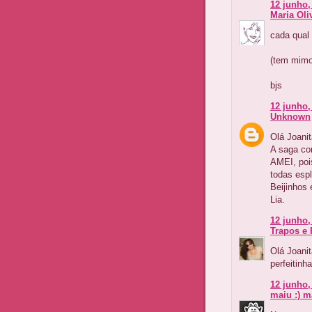
12 junho,
Maria Oli
cada qual 
(tem mimo 
bjs
12 junho,
Unknown
Olá Joanit
A saga con
AMEI, pois
todas esp
Beijinhos
Lia.
12 junho,
Trapos e 
Olá Joanit
perfeitinha
12 junho,
maiu :) 