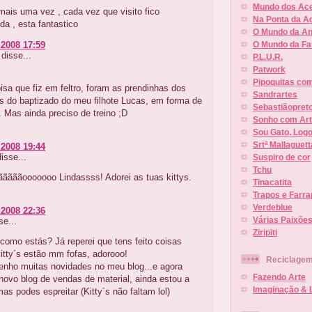
Mundo dos Ac
mais uma vez , cada vez que visito fico
Na Ponta da A
da , esta fantastico
O Mundo da A
 2008 17:59
O Mundo da Fa
disse...
P.L.U.R.
Patwork
Pipoquitas com
isa que fiz em feltro, foram as prendinhas dos
Sandrartes
s do baptizado do meu filhote Lucas, em forma de
Sebastiãopret
. Mas ainda preciso de treino ;D
Sonho com Ar
Sou Gato, Logo
Srtª Mallaguett
 2008 19:44
isse...
Suspiro de cor
Tchu
ããããããooooooo Lindassss! Adorei as tuas kittys.
Tinacatita
.
Trapos e Farr
Verdeblue
 2008 22:36
Várias Paixõe
se...
Ziripiti
como estás? Já reperei que tens feito coisas
kitty´s estão mm fofas, adorooo!
Reciclage
nho muitas novidades no meu blog...e agora
Fazendo Arte
novo blog de vendas de material, ainda estou a
Imaginação & 
s podes espreitar (Kitty´s não faltam lol)