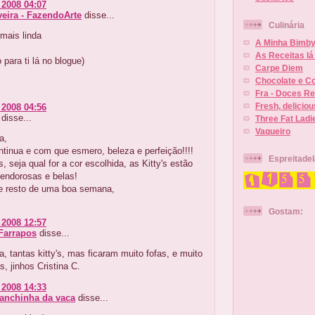
 2008 04:07
veira - FazendoArte
disse...
Culinária
mais linda
A Minha Bimb
As Receitas lá
para ti lá no blogue)
Carpe Diem
Chocolate e C
Fra - Doces Re
Fresh, delicio
 2008 04:56
disse...
Three Fat Ladi
Vaqueiro
a,
tinua e com que esmero, beleza e perfeição!!!!
Espreitade
, seja qual for a cor escolhida, as Kitty's estão
lendorosas e belas!
 e resto de uma boa semana,
Gostam:
 2008 12:57
Farrapos
disse...
a, tantas kitty's, mas ficaram muito fofas, e muito
s, jinhos Cristina C.
 2008 14:33
manchinha da vaca
disse...