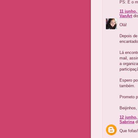
PS: E o m
11 junho,
VanArt
dis
Olá!
Depois de
encantado
Lá encont
mail, ass
a organiza
participaç
Espero po
também.
Prometo p
Beijinhos,
12 junho,
Sabrina
di
Que fofas!