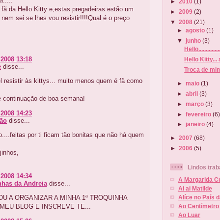
.....
►
2010
(1)
fã da Hello Kitty e,estas pregadeiras estão um
►
2009
(2)
 nem sei se lhes vou resistir!!!!Qual é o preço
▼
2008
(21)
►
agosto
(1)
▼
junho
(3)
Hello.............
 2008 13:18
Hello Kitty..
e
disse...
Troca de mi
 resistir às kittys... muito menos quem é fã como
►
maio
(1)
►
abril
(3)
 e continuação de boa semana!
►
março
(3)
 2008 14:23
►
fevereiro
(6
Mão
disse...
►
janeiro
(4)
....feitas por ti ficam tão bonitas que não há quem
►
2007
(68)
►
2006
(5)
jinhos,
Lindos trab
 2008 14:34
A Margarida C
nhas da Andreia
disse...
Ai ai Matilde
OU A ORGANIZAR A MINHA 1ª TROQUINHA
Alíce no País 
 MEU BLOG E INSCREVE-TE...
Ao Centímetro
Ao Luar