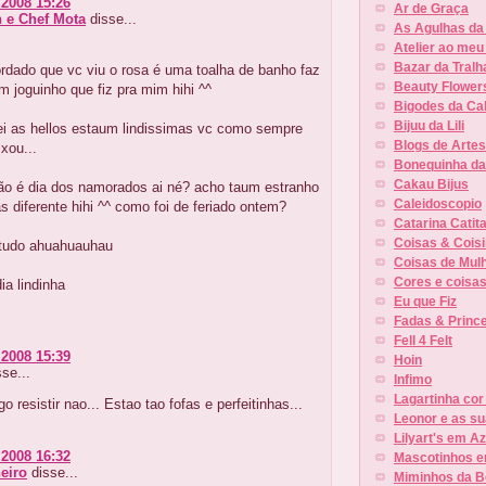
 2008 15:26
Ar de Graça
 e Chef Mota
disse...
As Agulhas da
Atelier ao meu
Bazar da Tralh
ordado que vc viu o rosa é uma toalha de banho faz
Beauty Flower
m joguinho que fiz pra mim hihi ^^
Bigodes da Cal
Bijuu da Lili
ei as hellos estaum lindissimas vc como sempre
Blogs de Arte
xou...
Bonequinha d
Cakau Bijus
o é dia dos namorados ai né? acho taum estranho
Caleidoscopio
s diferente hihi ^^ como foi de feriado ontem?
Catarina Catit
Coisas & Cois
tudo ahuahuauhau
Coisas de Mul
Cores e coisa
ia lindinha
Eu que Fiz
Fadas & Princ
Fell 4 Felt
 2008 15:39
Hoin
se...
Infimo
Lagartinha cor
o resistir nao... Estao tao fofas e perfeitinhas...
Leonor e as s
Lilyart's em Az
 2008 16:32
Mascotinhos e
eiro
disse...
Miminhos da B