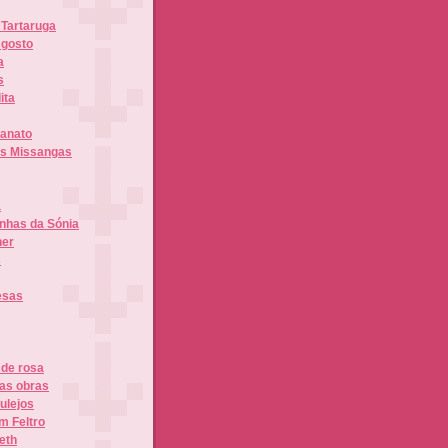
 Tartaruga
 gosto
a
s
ita
sanato
as Missangas
a
inhas da Sónia
her
s
esas
 de rosa
uas obras
ulejos
m Feltro
eth