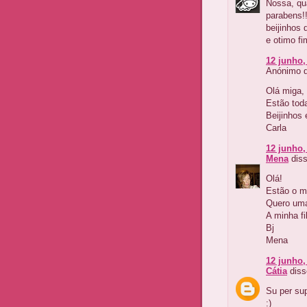
Nossa, qua
parabens!!
beijinhos 
e otimo f
12 junho,
Anónimo d
Olá miga, 
Estão toda
Beijinhos
Carla
12 junho,
Mena
diss
Olá!
Estão o m
Quero uma
A minha fi
Bj
Mena
12 junho,
Cátia
diss
Su per sup
:)