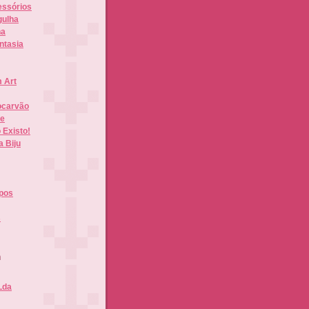
essórios
gulha
na
ntasia
 Art
ocarvão
te
 Existo!
a Biju
apos
s
m
Lda