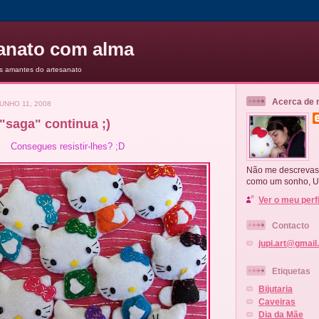
anato com alma
s amantes do artesanato
Acerca de
UNHO 11, 2008
a "saga" continua ;)
Consegues resistir-lhes? ;D
Não me descrevas
como um sonho, U
Ver o meu perf
Contacto
jupi.art@gmai
Etiquetas
Bijutaria
Caveiras
Dia da Mãe