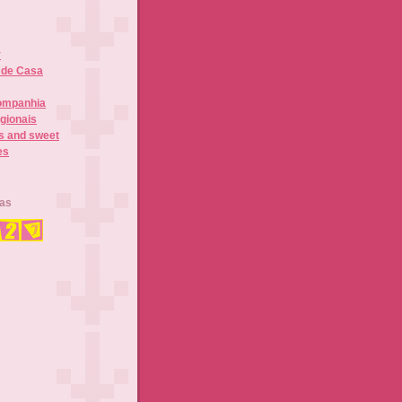
y
 de Casa
ompanhia
gionais
us and sweet
es
las