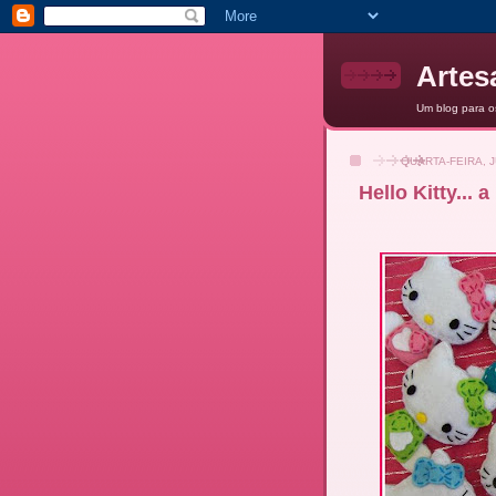
Artes
Um blog para o
QUARTA-FEIRA, J
Hello Kitty... 