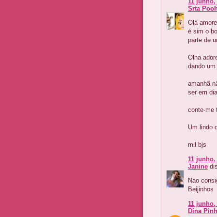
11 junho,
Srta Pooh
Olá amore
é sim o b
parte de u
Olha ador
dando um 
amanhã nã
ser em dia
conte-me 
Um lindo d
mil bjs
11 junho,
Janine
dis
Nao consig
Beijinhos
11 junho,
Dina Pinh